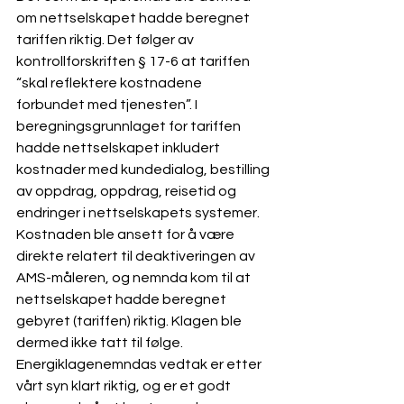
om nettselskapet hadde beregnet 
tariffen riktig. Det følger av 
kontrollforskriften § 17-6 at tariffen 
“skal reflektere kostnadene 
forbundet med tjenesten”. I 
beregningsgrunnlaget for tariffen 
hadde nettselskapet inkludert 
kostnader med kundedialog, bestilling 
av oppdrag, oppdrag, reisetid og 
endringer i nettselskapets systemer. 
Kostnaden ble ansett for å være 
direkte relatert til deaktiveringen av 
AMS-måleren, og nemnda kom til at 
nettselskapet hadde beregnet 
gebyret (tariffen) riktig. Klagen ble 
dermed ikke tatt til følge.
Energiklagenemndas vedtak er etter 
vårt syn klart riktig, og er et godt 