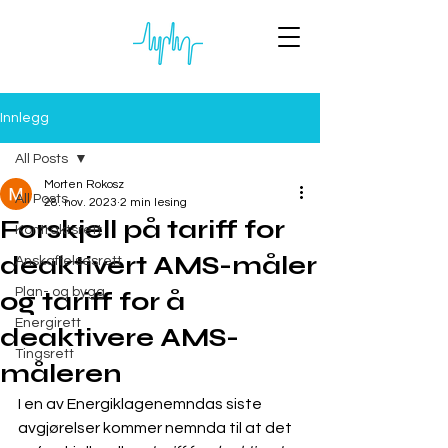
Innlegg
All Posts
Morten Rokosz
All Posts
28. nov. 2023
2 min lesing
Forskjell på tariff for
Kontraktsrett
deaktivert AMS-måler
Anskaffelsesrett
Plan- og bygg
og tariff for å
Energirett
deaktivere AMS-
Tingsrett
måleren
I en av Energiklagenemndas siste 
avgjørelser kommer nemnda til at det 