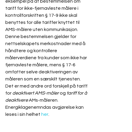
eksempel på at bestemmelsen om 
tariff for ikke-fjernavleste målere i 
kontrollforskriften § 17-9 ikke skal 
benyttes for alle tariffer knyttet til 
AMS-målere uten kommunikasjon. 
Denne bestemmelsen gjelder for 
nettselskapets merkostnader med å 
håndtere og kontrollere 
målerverdiene fra kunder som ikke har 
fjernavleste målere, mens § 17-6 
omfatter selve deaktiveringen av 
måleren som en særskilt tjenesten. 
Det er med andre ord forskjell på tariff 
for 
deaktivert AMS-måler
 og 
tariff for å 
deaktivere
 AMs-måleren.
Energiklagenemndas avgjørelse kan 
leses i sin helhet 
her
.