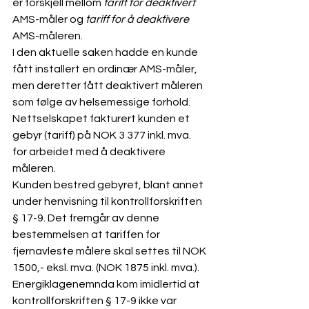
er forskjell mellom 
tariff for deaktivert
AMS-måler og 
tariff for å deaktivere
AMS-måleren.
I den aktuelle saken hadde en kunde 
fått installert en ordinær AMS-måler, 
men deretter fått deaktivert måleren 
som følge av helsemessige forhold. 
Nettselskapet fakturert kunden et 
gebyr (tariff) på NOK 3 377 inkl. mva. 
for arbeidet med å deaktivere 
måleren.
Kunden bestred gebyret, blant annet 
under henvisning til kontrollforskriften 
§ 17-9. Det fremgår av denne 
bestemmelsen at tariffen for 
fjernavleste målere skal settes til NOK 
1500,- eksl. mva. (NOK 1875 inkl. mva.). 
Energiklagenemnda kom imidlertid at 
kontrollforskriften § 17-9 ikke var 