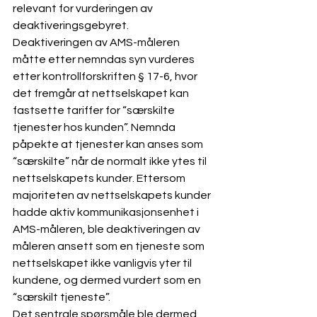
relevant for vurderingen av 
deaktiveringsgebyret.
Deaktiveringen av AMS-måleren 
måtte etter nemndas syn vurderes 
etter kontrollforskriften § 17-6, hvor 
det fremgår at nettselskapet kan 
fastsette tariffer for “særskilte 
tjenester hos kunden”. Nemnda 
påpekte at tjenester kan anses som 
“særskilte” når de normalt ikke ytes til 
nettselskapets kunder. Ettersom 
majoriteten av nettselskapets kunder 
hadde aktiv kommunikasjonsenhet i 
AMS-måleren, ble deaktiveringen av 
måleren ansett som en tjeneste som 
nettselskapet ikke vanligvis yter til 
kundene, og dermed vurdert som en 
“særskilt tjeneste”.
Det sentrale spørsmåle ble dermed 