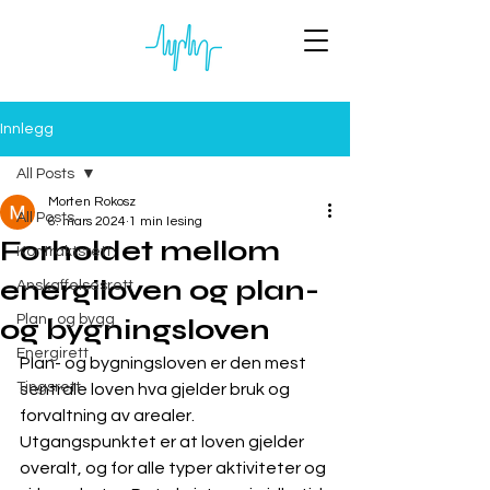
Innlegg
All Posts
Morten Rokosz
All Posts
6. mars 2024
1 min lesing
Forholdet mellom
Kontraktsrett
energiloven og plan-
Anskaffelsesrett
Plan- og bygg
og bygningsloven
Energirett
Plan- og bygningsloven er den mest 
Tingsrett
sentrale loven hva gjelder bruk og 
forvaltning av arealer. 
Utgangspunktet er at loven gjelder 
overalt, og for alle typer aktiviteter og 