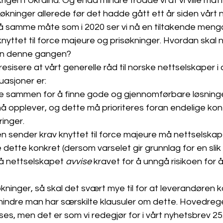
 krigen i Ukraina. Og enda mindre trodde vi at vi ville må
søkninger allerede før det hadde gått ett år siden vårt
 På samme måte som i 2020 ser vi nå en tiltakende meng
nyttet til force majeure og prisøkninger. Hvordan skal
en denne gangen?
presisere at vårt generelle råd til norske nettselskaper i 
uasjoner er:
 sammen for å finne gode og gjennomførbare løsninge
 opplever, og dette må prioriteres foran endelige kont
ringer.
 sender krav knyttet til force majeure må nettselskap
 dette konkret (dersom varselet gir grunnlag for en slik
må nettselskapet 
avvise 
kravet for å unngå risikoen for å 
økninger, så skal det svært mye til for at leverandøren 
mindre man har særskilte klausuler om dette. Hovedreg
ises, men det er som vi redegjør for i vårt nyhetsbrev 25.