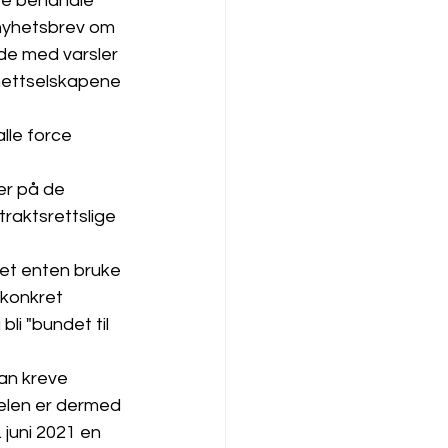
tte behandle 
 nyhetsbrev om 
de med varsler 
 nettselskapene 
alle force 
r på de 
raktsrettslige 
et enten bruke 
 konkret 
bli "bundet til 
kan kreve 
elen er dermed 
 juni 2021 en 