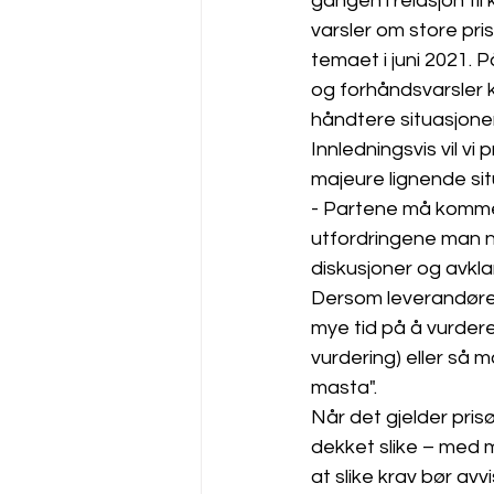
gangen i relasjon til
varsler om store pri
temaet i juni 2021.
og forhåndsvarsler k
håndtere situasjon
Innledningsvis vil vi 
majeure lignende sit
- Partene må komme
utfordringene man nå
diskusjoner og avkla
Dersom leverandøren
mye tid på å vurdere
vurdering) eller så 
masta". 
Når det gjelder pris
dekket slike – med 
at slike krav bør avv