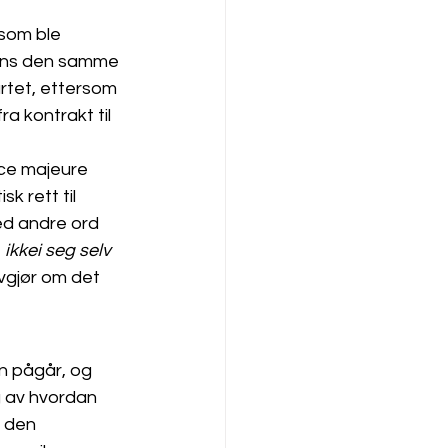
som ble 
ens den samme 
artet, ettersom 
a kontrakt til 
rce majeure 
sk rett til 
med andre ord 
 
ikke
i seg selv 
vgjør om det 
n pågår, og 
g av hvordan 
 den 