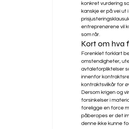
konkret vurdering so
kanskje er på vei ut
prisjusteringsklausul
entreprenørene vil 
som rår. 
Kort om hva 
Forenklet forklart be
omstendigheter, uten
avtaleforpliktelser s
innenfor kontraktsre
kontraktsvilkår for øv
Dersom krigen og vir
forsinkelser i materi
foreligge en force m
påberopes er det imi
denne ikke kunne fo