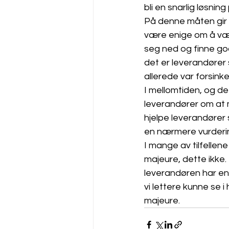
bli en snarlig løsni
På denne måten gir 
være enige om å vær
seg ned og finne god
det er leverandører
allerede var forsinke
I mellomtiden, og det
leverandører om at m
hjelpe leverandører 
en nærmere vurdering
I mange av tilfellene
majeure, dette ikke. 
leverandøren har en (
vi lettere kunne se 
majeure.