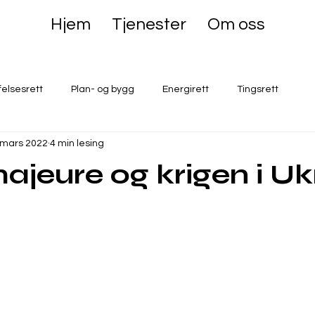
Hjem
Tjenester
Om oss
felsesrett
Plan- og bygg
Energirett
Tingsrett
 mars 2022
4 min lesing
ajeure og krigen i Uk