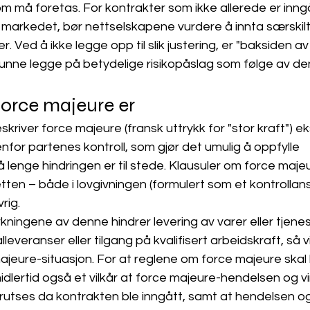
m må foretas. For kontrakter som ikke allerede er inn
 i markedet, bør nettselskapene vurdere å innta særskilt
er. Ved å ikke legge opp til slik justering, er "baksiden a
kunne legge på betydelige risikopåslag som følge av de
force majeure er
skriver force majeure (fransk uttrykk for "stor kraft") 
for partenes kontroll, som gjør det umulig å oppfylle 
å lenge hindringen er til stede. Klausuler om force majeu
tten – både i lovgivningen (formulert som et kontrollan
rig. 
kningene av denne hindrer levering av varer eller tjenest
alleveranser eller tilgang på kvalifisert arbeidskraft, så v
ajeure-situasjon. For at reglene om force majeure skal
dlertid også et vilkår at force majeure-hendelsen og v
rutses da kontrakten ble inngått, samt at hendelsen og