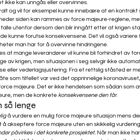
 ikke kan unngås eller overvinnes. 
alt og vil for eksempel kunne innebære at en kontrakt 
åneder siden kan rammes av force majeure-reglene, m
falle utenfor dersom den blir inngått etter at krigen st
e kunne forutse konsekvensene. Det vil også variere fr
gheter man har for å overvinne hindringene.
es at mange leverandører vil kunne bli forhindret av fo
e av krigen, men situasjonen i seg selv
gir ikke automati
se eller vederlagsjustering. Fra et rettslig ståsted er 
e som tilfellet var ved det opprinnelige koronaviruset,
e force majeure. Det er ikke hendelsen som sådan som a
jeure, men de konkrete 
konsekvensene den får
.
n så lenge
lig
 å vurdere en mulig force majeure situasjon mens de
ylt å akseptere force majeure uten en skikkelig vurderin
dør påvirkes i det konkrete prosjektet. 
Når man ikke har