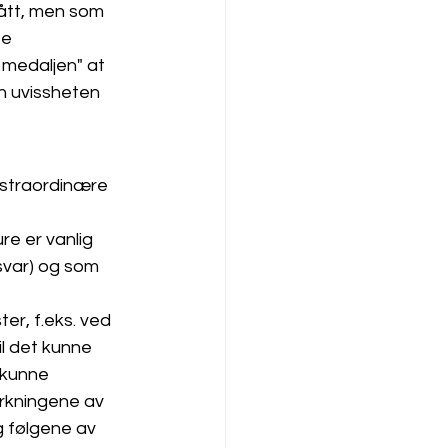
gått, men som 
e 
v medaljen" at 
n uvissheten 
ekstraordinære 
re er vanlig 
svar) og som 
er, f.eks. ved 
il det kunne 
 kunne 
irkningene av 
 følgene av 