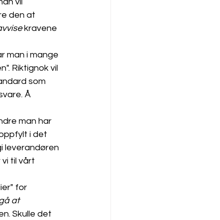
an vil 
re den at 
avvise
 kravene 
ar man i mange 
". Riktignok vil 
tandard som 
svare. Å 
indre man har 
oppfylt i det 
gi leverandøren 
 til vårt 
er" for 
gå at 
n. Skulle det 