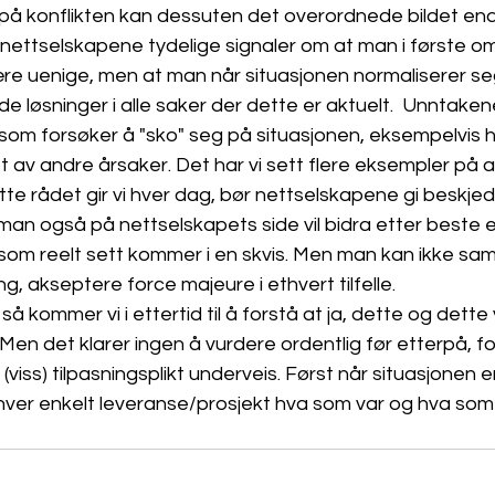
ng på konflikten kan dessuten det overordnede bildet end
nettselskapene tydelige signaler om at man i første 
e uenige, men at man når situasjonen normaliserer se
e løsninger i alle saker der dette er aktuelt.  Unntakene
 som forsøker å "sko" seg på situasjonen, eksempelvis 
t av andre årsaker. Det har vi sett flere eksempler på a
te rådet gir vi hver dag, bør nettselskapene gi beskjed t
an også på nettselskapets side vil bidra etter beste e
som reelt sett kommer i en skvis. Men man kan ikke sam
, akseptere force majeure i ethvert tilfelle.
 så kommer vi i ettertid til å forstå at ja, dette og dette
Men det klarer ingen å vurdere ordentlig før etterpå, fo
viss) tilpasningsplikt underveis. Først når situasjonen er
i hver enkelt leveranse/prosjekt hva som var og hva som 