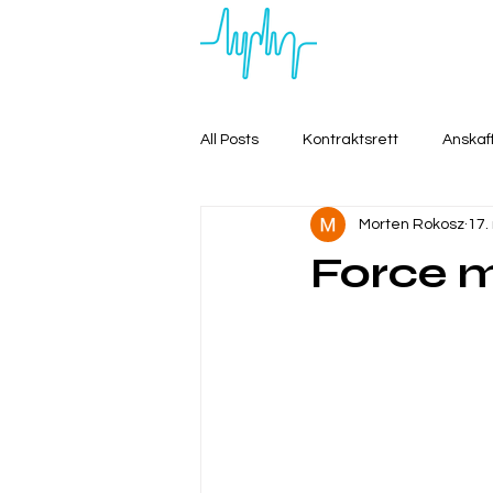
All Posts
Kontraktsrett
Anskaf
Morten Rokosz
17.
Force m