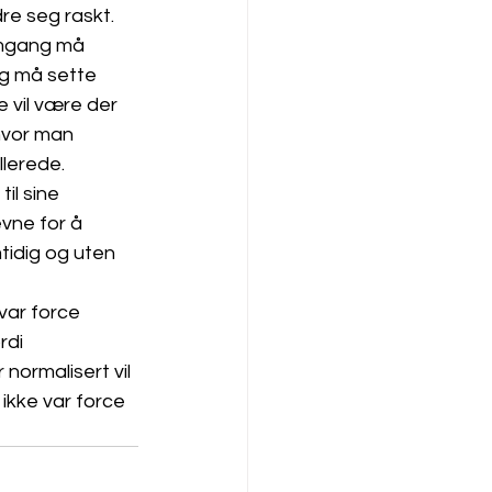
re seg raskt.
omgang må 
g må sette 
 vil være der 
hvor man 
llerede. 
il sine 
vne for å 
tidig og uten 
 var force 
rdi 
 normalisert vil 
ikke var force 