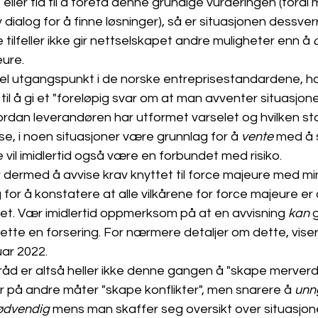
ller tid til å foreta denne grundige vurderingen (fordi m
v dialog for å finne løsninger), så er situasjonen dessver
tilfeller ikke gir nettselskapet andre muligheter enn å 
eure. 
l utgangspunkt i de norske entreprisestandardene, h
t til å gi et "foreløpig svar om at man avventer situasjonen
ordan leverandøren har utformet varselet og hvilken s
e, i noen situasjoner være grunnlag for å 
vente
 med å 
vil imidlertid også være en forbundet med risiko. 
r dermed å avvise krav knyttet til force majeure med m
g for å konstatere at alle vilkårene for force majeure er 
et. Vær imidlertid oppmerksom på at en avvisning 
kan
 
ette en forsering. For nærmere detaljer om dette, viser vi
ar 2022. 
åd er altså heller ikke denne gangen å "skape merverdi
r på andre måter "skape konflikter", men snarere å 
unn
nødvendig
 mens man skaffer seg oversikt over situasjone