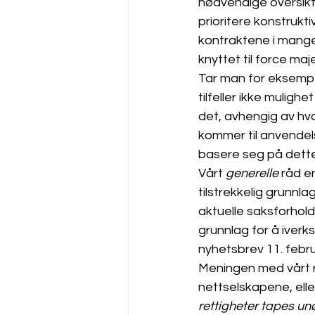
nødvendige oversikt e
prioritere konstrukti
kontraktene i mange 
knyttet til force maj
Tar man for eksempe
tilfeller ikke mulighe
det, avhengig av hv
kommer til anvendels
basere seg på dette 
Vårt 
generelle
 råd e
tilstrekkelig grunnla
aktuelle saksforhold
grunnlag for å iverks
nyhetsbrev 11. febru
Meningen med vårt r
nettselskapene, elle
rettigheter tapes u