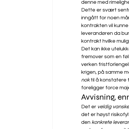
denne med rimelighet
Dette er svært sentr
inngått for noen m
kontrakten vil kunne 
leverandøren da burd
kontrakt hvilke muli
Det kan ikke utelukk
fremover som en følg
verken fristforlengel
krigen, på samme måt
nok
 til å konstater
foreligger force ma
Avvisning, en
Det er 
veldig vanske
det er høyst risikof
den 
konkrete leveran