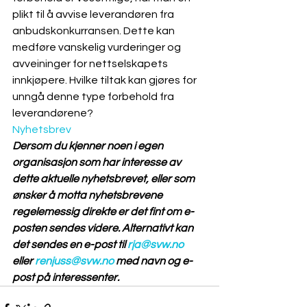
plikt til å avvise leverandøren fra 
anbudskonkurransen. Dette kan 
medføre vanskelig vurderinger og 
avveininger for nettselskapets 
innkjøpere. Hvilke tiltak kan gjøres for 
unngå denne type forbehold fra 
leverandørene? 
Nyhetsbrev
Dersom du kjenner noen i egen 
organisasjon som har interesse av 
dette aktuelle nyhetsbrevet, eller som 
ønsker å motta nyhetsbrevene 
regelemessig direkte er det fint om e-
posten sendes videre. Alternativt kan 
det sendes en e-post til 
rja@svw.no
eller 
renjuss@svw.no
 med navn og e-
post på interessenter.