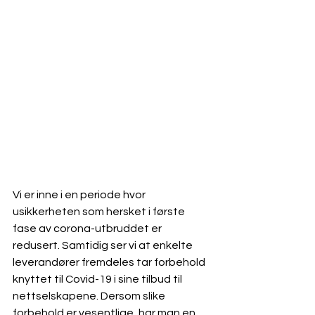
Vi er inne i en periode hvor 
usikkerheten som hersket i første 
fase av corona-utbruddet er 
redusert. Samtidig ser vi at enkelte 
leverandører fremdeles tar forbehold 
knyttet til Covid-19 i sine tilbud til 
nettselskapene. Dersom slike 
forbehold er vesentlige, har man en 