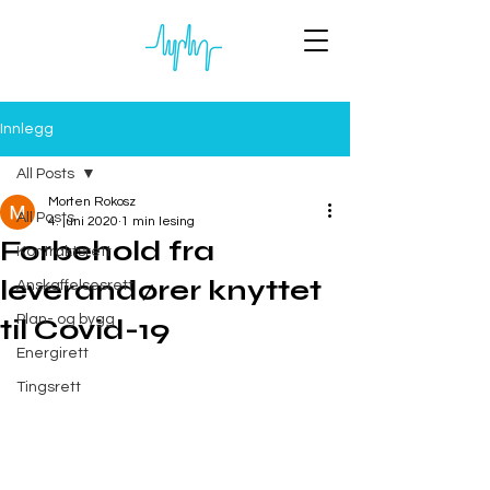
Innlegg
All Posts
Morten Rokosz
All Posts
4. juni 2020
1 min lesing
Forbehold fra
Kontraktsrett
leverandører knyttet
Anskaffelsesrett
Plan- og bygg
til Covid-19
Energirett
Tingsrett