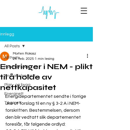
Innlegg
All Posts
Morten Rokosz
All Posts
24. feb. 2025
1 min lesing
Endringer i NEM - plikt
Kontraktsrett
til å holde av
Anskaffelsesrett
Plan- og bygg
nettkapasitet
Energirett
Energidepartementet sendte i forrige 
Tingsrett
uke ut forslag til en ny § 3-2 A i NEM-
forskriften. Bestemmelsen, dersom 
den blir vedtatt slik departementet 
foreslår, får følgende ordlyd: