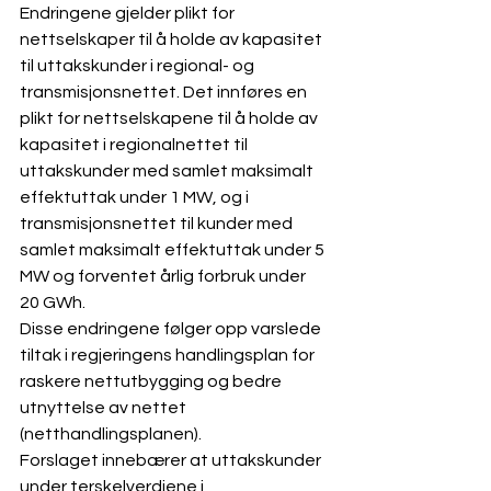
Endringene gjelder plikt for 
nettselskaper til å holde av kapasitet 
til uttakskunder i regional- og 
transmisjonsnettet. Det innføres en 
plikt for nettselskapene til å holde av 
kapasitet i regionalnettet til 
uttakskunder med samlet maksimalt 
effektuttak under 1 MW, og i 
transmisjonsnettet til kunder med 
samlet maksimalt effektuttak under 5 
MW og forventet årlig forbruk under 
20 GWh.
Disse endringene følger opp varslede 
tiltak i regjeringens handlingsplan for 
raskere nettutbygging og bedre 
utnyttelse av nettet 
(netthandlingsplanen).
Forslaget innebærer at uttakskunder 
under terskelverdiene i 