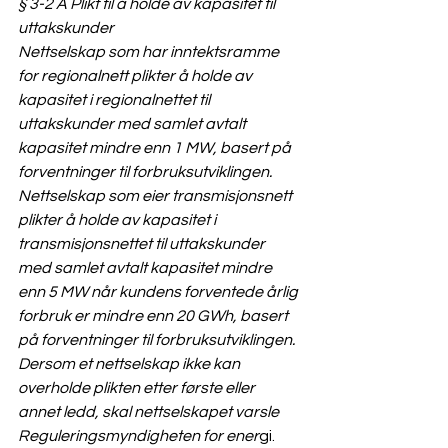
§ 3-2 A Plikt til å holde av kapasitet til 
uttakskunder
Nettselskap som har inntektsramme 
for regionalnett plikter å holde av 
kapasitet i regionalnettet til 
uttakskunder med samlet avtalt 
kapasitet mindre enn 1 MW, basert på 
forventninger til forbruksutviklingen.
Nettselskap som eier transmisjonsnett 
plikter å holde av kapasitet i 
transmisjonsnettet til uttakskunder 
med samlet avtalt kapasitet mindre 
enn 5 MW når kundens forventede årlig 
forbruk er mindre enn 20 GWh, basert 
på forventninger til forbruksutviklingen.
Dersom et nettselskap ikke kan 
overholde plikten etter første eller 
annet ledd, skal nettselskapet varsle 
Reguleringsmyndigheten for ener
gi.