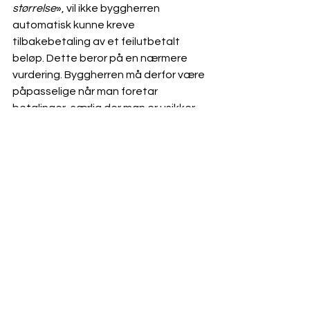
størrelse
», vil ikke byggherren 
automatisk kunne kreve 
tilbakebetaling av et feilutbetalt 
beløp. Dette beror på en nærmere 
vurdering. Byggherren må derfor være 
påpasselige når man foretar 
betalinger, særlig der man er usikker 
på om kravet er rettmessig. I slike 
tilfeller kan det være god grunn til 
først å konferere med advokat. 
Se alle
Siste innlegg