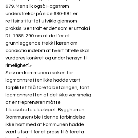
679. Men slik også Hagstrøm 
understrekar på side 680-681 er 
rettsinstituttet utvikla gjennom 
praksis. Sentralt er det som er uttala i 
Rt-1985-290 om at det ‘er et 
grunnleggende trekk i læren om 
condictio indebiti at hvert tilfelle skal 
vurderes konkret og under hensyn til 
rimelighet’.»
Selv om kommunen i saken for 
lagmannsretten ikke hadde vært 
forpliktet til å foreta betalingen, fant 
lagmannsretten at det ikke var rimelig 
at entreprenøren måtte 
tilbakebetale beløpet. Byggherren 
(kommunen) ble i denne forbindelse 
ikke hørt med at kommunen hadde 
vært utsatt for et press til å foreta 