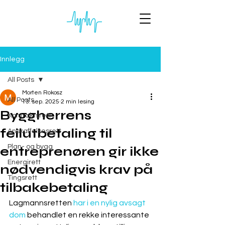
Innlegg
All Posts
Morten Rokosz
All Posts
13. sep. 2025
2 min lesing
Byggherrens
Kontraktsrett
feilutbetaling til
Anskaffelsesrett
Plan- og bygg
entreprenøren gir ikke
Energirett
nødvendigvis krav på
Tingsrett
tilbakebetaling
Lagmannsretten 
har i en nylig avsagt 
dom
 behandlet en rekke interessante 