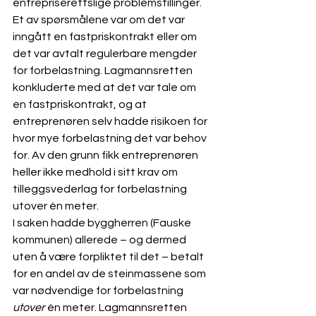
entrepriserettslige problemstillinger. 
Et av spørsmålene var om det var 
inngått en fastpriskontrakt eller om 
det var avtalt regulerbare mengder 
for forbelastning. Lagmannsretten 
konkluderte med at det var tale om 
en fastpriskontrakt, og at 
entreprenøren selv hadde risikoen for 
hvor mye forbelastning det var behov 
for. Av den grunn fikk entreprenøren 
heller ikke medhold i sitt krav om 
tilleggsvederlag for forbelastning 
utover én meter.
I saken hadde byggherren (Fauske 
kommunen) allerede – og dermed 
uten å være forpliktet til det – betalt 
for en andel av de steinmassene som 
var nødvendige for forbelastning 
utover
 én meter. Lagmannsretten 