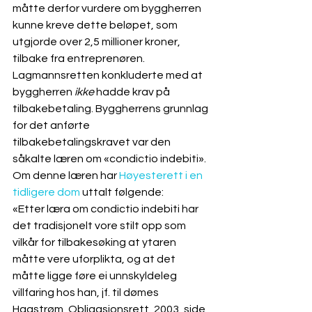
måtte derfor vurdere om byggherren 
kunne kreve dette beløpet, som 
utgjorde over 2,5 millioner kroner, 
tilbake fra entreprenøren. 
Lagmannsretten konkluderte med at 
byggherren 
ikke 
hadde krav på 
tilbakebetaling. Byggherrens grunnlag 
for det anførte 
tilbakebetalingskravet var den 
såkalte læren om «condictio indebiti». 
Om denne læren har 
Høyesterett i en 
tidligere dom
 uttalt følgende: 
«Etter læra om condictio indebiti har 
det tradisjonelt vore stilt opp som 
vilkår for tilbakesøking at ytaren 
måtte vere uforplikta, og at det 
måtte ligge føre ei unnskyldeleg 
villfaring hos han, jf. til dømes 
Hagstrøm, Obligasjonsrett, 2003, side 