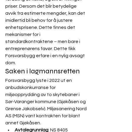
priser. Dersom det blir betydelige 
avvik fra estimerte mengder, kan det 
imidlertid bli behov for å justere 
enhetsprisene. Dette finnes det 
mekanismer for i 
standardkontraktene – men bare i 
entreprenørens favør. Dette fikk 
Forsvarsbygg erfare i en nylig avsagt 
dom. 
Saken i lagmannsretten
Forsvarsbygg lyste i 2022 ut en 
anbudskonkurranse for 
miljøopprydding av to skytebaner i 
Sør-Varanger kommune (Gjøkåsen og 
Grense Jakobselv). Miljøsanering Nord 
AS (MSN) vant kontrakten for blant 
annet Gjøkåsen.
Avtalegrunnlag
: NS 8405 