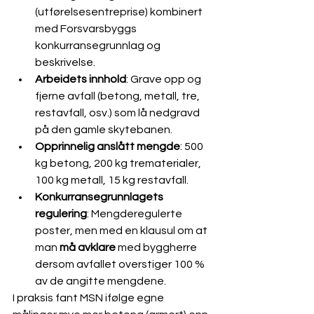
(utførelsesentreprise) kombinert 
med Forsvarsbyggs 
konkurransegrunnlag og 
beskrivelse.
Arbeidets innhold
: Grave opp og 
fjerne avfall (betong, metall, tre, 
restavfall, osv.) som lå nedgravd 
på den gamle skytebanen.
Opprinnelig anslått mengde
: 500 
kg betong, 200 kg trematerialer, 
100 kg metall, 15 kg restavfall.
Konkurransegrunnlagets 
regulering
: Mengderegulerte 
poster, men med en klausul om at 
man 
må avklare
 med byggherre 
dersom avfallet overstiger 100 % 
av de angitte mengdene.
I praksis fant MSN ifølge egne 