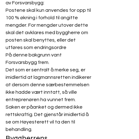
av Forsvarsbygg:
Postene skal kun anvendes for opp til 
100 % økning i forhold til angitte 
mengder. For mengder utover dette 
skal det avklares med byggherre om 
posten skal benyttes, eller det 
utføres som endringsordre
På denne bakgrunn vant 
Forsvarsbygg frem. 
Det som er sentralt å merke seg, er 
imidlertid at lagmannsretten indikerer 
at dersom denne særbestemmelsen 
ikke hadde vært inntatt, så ville 
entreprenøren ha vunnet frem. 
Saken er påanket og dermed ikke 
rettskraftig. Det gjenstår imidlertid å 
se om Høyesterett vil ta den til 
behandling. 
Byggherrens 