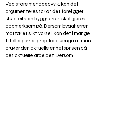
Ved store mengdeavvik, kan det 
argumenteres for at det foreligger 
slike feil som byggherren skal gjøres 
oppmerksom på. Dersom byggherren 
mottar et slikt varsel, kan det i mange 
tilfeller gjøres grep for å unngå at man 
bruker den aktuelle enhetsprisen på 
det aktuelle arbeidet. Dersom 
entreprenøren unnlater å varsle, vil 
entreprenøren bli ansvarlig for det tap 
byggherren lider ved at det ikke blir 
mulig å gjøre disse grepene. 
For det andre vil byggherren kunne 
påberope seg læren om bristende 
forutsetning og/eller avtaleloven § 36 
om urimelige avtaler. Riktignok er 
terskelen for dette høy, men disse 
reglene vil kunne komme byggherren 
til hjelp i de tilfellene hvor avvikene blir 