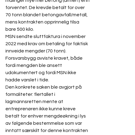
målinger mye mer betong (armert) enn 
forventet. De krevde betalt for over 
70 tonn blandet betongavfall/metall, 
mens kontrakten opprinnelig tilsa 
bare 500 kilo.
MSN sendte sluttfaktura i november 
2022 med krav om betaling for faktisk 
innveide mengder (70 tonn). 
Forsvarsbygg avviste kravet, både 
fordi mengden ble ansett 
udokumentert og fordi MSN ikke 
hadde varslet i tide.
Den konkrete saken ble avgjort på 
formaliteter: flertallet i 
lagmannsretten mente at 
entreprenøren ikke kunne kreve 
betalt for enhver mengdeøkning i lys 
av følgende bestemmelse som var 
inntatt særskilt for denne kontrakten 