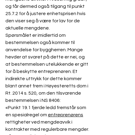
og får dermed også tilgang til punkt 
25.7.2 for å justere enhetsprisen hvis 
den viser seg å være for lav for de 
aktuelle mengdene.
Spørsmålet er imidlertid om 
bestemmelsen også kommer til 
anvendelse for byggherren. Mange 
hevder at svaret på dette er nei, og 
at bestemmelsen utelukkende er gitt 
for å beskytte entreprenøren. Et 
indirekte uttrykk for dette kommer 
blant annet frem i Høyesteretts dom i 
Rt. 2014 s. 520, om den tilsvarende 
bestemmelsen i NS 8406:
«Punkt 19.1 fjerde ledd fremstår som 
en spesialregel om 
entreprenørens
rettigheter ved mengdeavvik i 
kontrakter med regulerbare mengder. 