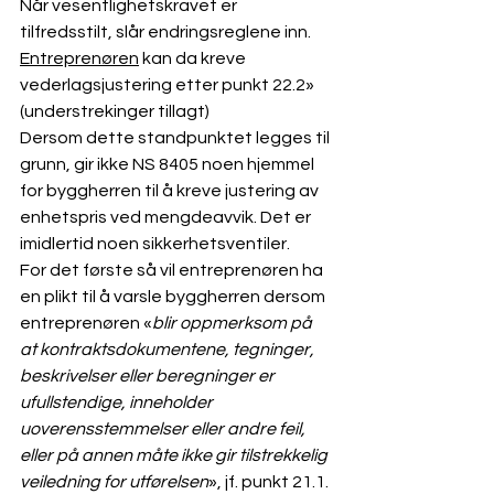
Når vesentlighetskravet er 
tilfredsstilt, slår endringsreglene inn. 
Entreprenøren
 kan da kreve 
vederlagsjustering etter punkt 22.2» 
(understrekinger tillagt)
Dersom dette standpunktet legges til 
grunn, gir ikke NS 8405 noen hjemmel 
for byggherren til å kreve justering av 
enhetspris ved mengdeavvik. Det er 
imidlertid noen sikkerhetsventiler.
For det første så vil entreprenøren ha 
en plikt til å varsle byggherren dersom 
entreprenøren «
blir oppmerksom på 
at kontraktsdokumentene, tegninger, 
beskrivelser eller beregninger er 
ufullstendige, inneholder 
uoverensstemmelser eller andre feil, 
eller på annen måte ikke gir tilstrekkelig 
veiledning for utførelsen
», jf. punkt 21.1.