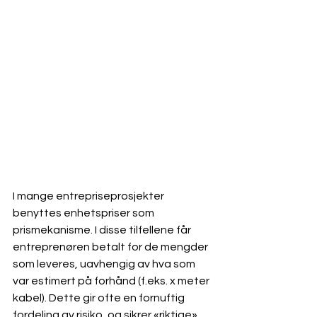
I mange entrepriseprosjekter 
benyttes enhetspriser som 
prismekanisme. I disse tilfellene får 
entreprenøren betalt for de mengder 
som leveres, uavhengig av hva som 
var estimert på forhånd (f.eks. x meter 
kabel). Dette gir ofte en fornuftig 
fordeling av risiko, og sikrer «riktige» 