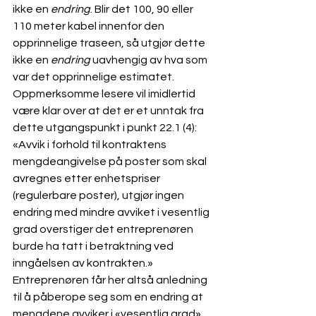
ikke en 
endring
. Blir det 100, 90 eller 
110 meter kabel innenfor den 
opprinnelige traseen, så utgjør dette 
ikke en 
endring
 uavhengig av hva som 
var det opprinnelige estimatet. 
Oppmerksomme lesere vil imidlertid 
være klar over at det er et unntak fra 
dette utgangspunkt i punkt 22.1 (4):
«Avvik i forhold til kontraktens 
mengdeangivelse på poster som skal 
avregnes etter enhetspriser 
(regulerbare poster), utgjør ingen 
endring med mindre avviket i vesentlig 
grad overstiger det entreprenøren 
burde ha tatt i betraktning ved 
inngåelsen av kontrakten.»
Entreprenøren får her altså anledning 
til å påberope seg som en endring at 
mengdene avviker i «vesentlig grad», 