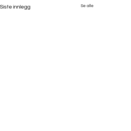
Se alle
Siste innlegg
Webinar 23. oktober
2025 kl. 10:00
<p style="white-space:pre-
Kommentarer