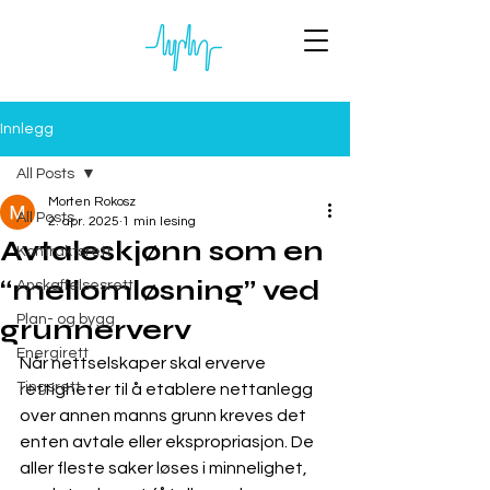
Innlegg
All Posts
Morten Rokosz
All Posts
2. apr. 2025
1 min lesing
Avtaleskjønn som en
Kontraktsrett
“mellomløsning” ved
Anskaffelsesrett
Plan- og bygg
grunnerverv
Energirett
Når nettselskaper skal erverve 
Tingsrett
rettigheter til å etablere nettanlegg 
over annen manns grunn kreves det 
enten avtale eller ekspropriasjon. De 
aller fleste saker løses i minnelighet, 