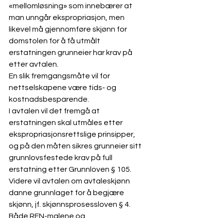
«mellomløsning» som innebærer at 
man unngår ekspropriasjon, men 
likevel må gjennomføre skjønn for 
domstolen for å få utmålt 
erstatningen grunneier har krav på 
etter avtalen. 
En slik fremgangsmåte vil for 
nettselskapene være tids- og 
kostnadsbesparende. 
I avtalen vil det fremgå at 
erstatningen skal utmåles etter 
ekspropriasjonsrettslige prinsipper, 
og på den måten sikres grunneier sitt 
grunnlovsfestede krav på full 
erstatning etter Grunnloven § 105. 
Videre vil avtalen om avtaleskjønn 
danne grunnlaget for å begjære 
skjønn, jf. skjønnsprosessloven § 4.
Både REN-malene og 