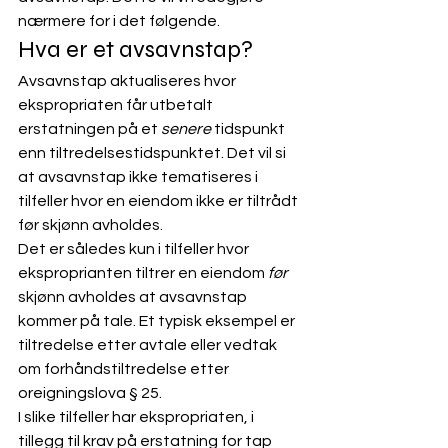
nærmere for i det følgende. 
Hva er et avsavnstap? 
Avsavnstap aktualiseres hvor 
ekspropriaten får utbetalt 
erstatningen på et 
senere
 tidspunkt 
enn tiltredelsestidspunktet. Det vil si 
at avsavnstap ikke tematiseres i 
tilfeller hvor en eiendom ikke er tiltrådt 
før skjønn avholdes. 
Det er således kun i tilfeller hvor 
eksproprianten tiltrer en eiendom 
før
skjønn avholdes at avsavnstap 
kommer på tale. Et typisk eksempel er 
tiltredelse etter avtale eller vedtak 
om forhåndstiltredelse etter 
oreigningslova
 § 25. 
I slike tilfeller har ekspropriaten, i 
tillegg til krav på erstatning for tap 