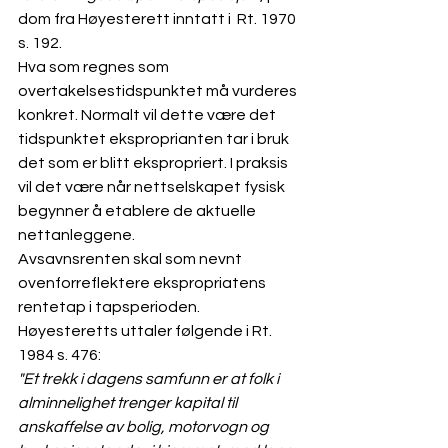
dom fra Høyesterett inntatt i  Rt. 1970 
s. 192. 
Hva som regnes som 
overtakelsestidspunktet må vurderes 
konkret. Normalt vil dette være det 
tidspunktet eksproprianten tar i bruk 
det som er blitt ekspropriert. I praksis 
vil det være når nettselskapet fysisk 
begynner å etablere de aktuelle 
nettanleggene.
Avsavnsrenten skal som nevnt 
ovenfor
reflektere ekspropriatens 
rentetap i tapsperioden. 
Høyesteretts uttaler følgende i Rt. 
1984 s. 476: 
"Et trekk i dagens samfunn er at folk i 
alminnelighet trenger kapital til 
anskaffelse av bolig, motorvogn og 