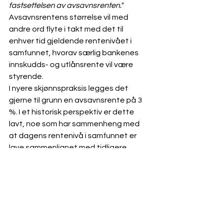
fastsettelsen av avsavnsrenten."
Avsavnsrentens størrelse vil med 
andre ord flyte i takt med det til 
enhver tid gjeldende rentenivået i 
samfunnet, hvorav særlig bankenes 
innskudds- og utlånsrente vil være 
styrende. 
I nyere skjønnspraksis legges det 
gjerne til grunn en avsavnsrente på 3 
%. I et historisk perspektiv er dette 
lavt, noe som har sammenheng med 
at dagens rentenivå i samfunnet er 
lave sammenlignet med tidligere 
rentenivåer. Til sammenligning var 
avsavnsrenten i perioden 1980 til 1990 
gjerne på 10–15 %. Dette henger 
naturlig sammen med at bankenes 
innskudds- og utlånsrente var 
betydelig høyere i denne perioden. De 