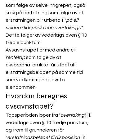
som følge av selve inngrepet, også 
krav på erstatning som følge av at 
erstatningen blir utbetalt "
på eit 
seinare tidspunkt enn overtakinga
". 
Dette følger av vederlagsloven
 § 10 
tredje punktum. 
Avsavnstapet er med andre et 
rentetap
 som følge av at 
ekspropriaten ikke får utbetalt 
erstatningsbeløpet på samme tid 
som vedkommende avsto 
eiendommen.
Hvordan beregnes 
avsavnstapet? 
Tapsperioden løper fra "
overtaking
", jf. 
vederlagsloven § 10 tredje punktum, 
og frem til grunneieren får 
"
erstatningsbeløpet til disposisjon
", jf. 