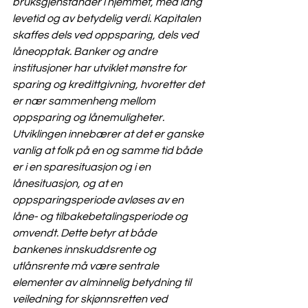
bruksgjenstander i hjemmet, med lang 
levetid og av betydelig verdi. Kapitalen 
skaffes dels ved oppsparing, dels ved 
låneopptak. Banker og andre 
institusjoner har utviklet mønstre for 
sparing og kredittgivning, hvoretter det 
er nær sammenheng mellom 
oppsparing og lånemuligheter. 
Utviklingen innebærer at det er ganske 
vanlig at folk på en og samme tid både 
er i en sparesituasjon og i en 
lånesituasjon, og at en 
oppsparingsperiode avløses av en 
låne- og tilbakebetalingsperiode og 
omvendt. Dette betyr at både 
bankenes innskuddsrente og 
utlånsrente må være sentrale 
elementer av alminnelig betydning til 
veiledning for skjønnsretten ved 