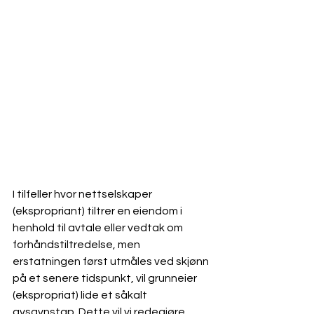
I tilfeller hvor nettselskaper 
(ekspropriant) tiltrer en eiendom i 
henhold til avtale eller vedtak om 
forhåndstiltredelse, men 
erstatningen først utmåles ved skjønn 
på et senere tidspunkt, vil grunneier 
(ekspropriat) lide et såkalt 
avsavnstap. Dette vil vi redegjøre 