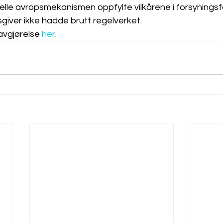
elle avropsmekanismen oppfylte vilkårene i forsyningsfo
sgiver ikke hadde brutt regelverket.
vgjørelse 
her
.