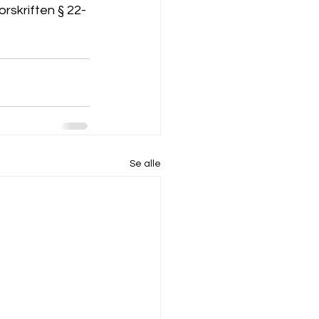
rskriften § 22-
Se alle