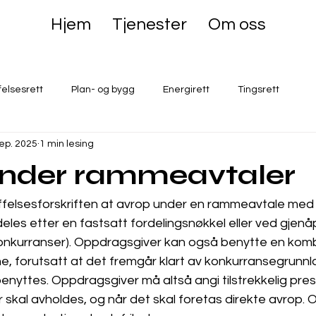
Hjem
Tjenester
Om oss
felsesrett
Plan- og bygg
Energirett
Tingsrett
sep. 2025
1 min lesing
under rammeavtaler
ffelsesforskriften at avrop under en rammeavtale med 
ldeles etter en fastsatt fordelingsnøkkel eller ved gjenå
onkurranser). Oppdragsgiver kan også benytte en komb
ne, forutsatt at det fremgår klart av konkurransegrunnl
benyttes. Oppdragsgiver må altså angi tilstrekkelig presis
 skal avholdes, og når det skal foretas direkte avrop.