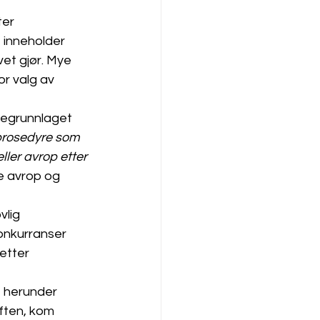
er 
t inneholder 
et gjør. Mye 
or valg av 
segrunnlaget 
n prosedyre som 
ler avrop etter 
te avrop og 
lig 
konkurranser 
etter 
 herunder 
ften, kom 