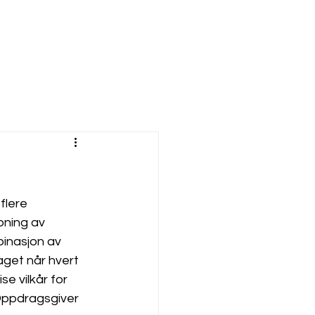
flere 
pning av 
inasjon av 
aget når hvert 
e vilkår for 
 Oppdragsgiver 