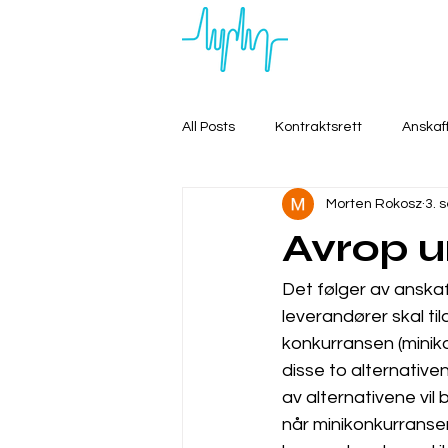
All Posts
Kontraktsrett
Anskaf
Morten Rokosz
3. 
Avrop 
Det følger av anska
leverandører skal ti
konkurransen (minik
disse to alternative
av alternativene vil 
når minikonkurranser