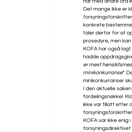
har med andre ord ik
Det mange ikke er kl
forsyningsforskriften
konkrete bestemmelse
taler derfor for at o
prosedyre, men kan o
KOFA har også lagt d
hadde oppdragsgive
er mest hensiktsmess
minikonkurranse
”. D
minikonkurranser sk
I den aktuelle saken
fordelingsnøkkel. Kla
ikke var tillatt ett
forsyningsforskrifte
KOFA var ikke enig 
forsyningsdirektive