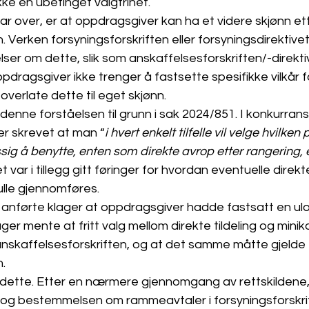
ke en ubetinget valgfrihet.
ar over, er at oppdragsgiver kan ha et videre skjønn ett
. Verken forsyningsforskriften eller forsyningsdirektive
r om dette, slik som anskaffelsesforskriften/-direktiv
ppdragsgiver ikke trenger å fastsette spesifikke vilkår f
verlate dette til eget skjønn. 
enne forståelsen til grunn i sak 2024/851. I konkurran
r skrevet at man “
i hvert enkelt tilfelle vil velge hvilke
ig å benytte, enten som direkte avrop etter rangering, el
et var i tillegg gitt føringer for hvordan eventuelle direk
ulle gjennomføres.
 anførte klager at oppdragsgiver hadde fastsatt en ulov
ger mente at fritt valg mellom direkte tildeling og mini
er anskaffelsesforskriften, og at det samme måtte gjelde 
n.
i dette. Etter en nærmere gjennomgang av rettskildene,
t og bestemmelsen om rammeavtaler i forsyningsforskri