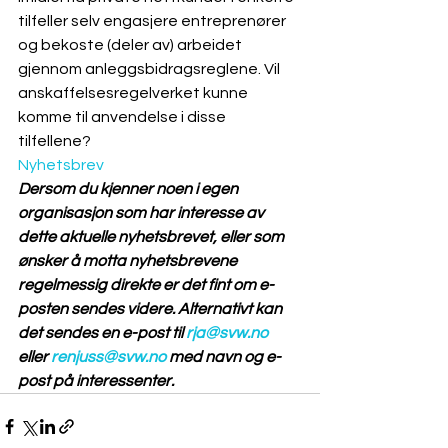
tilfeller selv engasjere entreprenører 
og bekoste (deler av) arbeidet 
gjennom anleggsbidragsreglene. Vil 
anskaffelsesregelverket kunne 
komme til anvendelse i disse 
tilfellene? 
Nyhetsbrev
Dersom du kjenner noen i egen 
organisasjon som har interesse av 
dette aktuelle nyhetsbrevet, eller som 
ønsker å motta nyhetsbrevene 
regelmessig direkte er det fint om e-
posten sendes videre. Alternativt kan 
det sendes en e-post til 
rja@svw.no
eller 
renjuss@svw.no
 med navn og e-
post på interessenter.