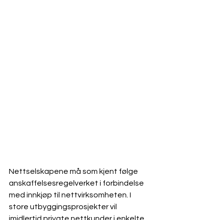
Nettselskapene må som kjent følge 
anskaffelsesregelverket i forbindelse 
med innkjøp til nettvirksomheten. I 
store utbyggingsprosjekter vil 
imidlertid private nettkunder i enkelte 