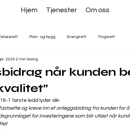
Hjem
Tjenester
Om oss
felsesrett
Plan- og bygg
Energirett
Tingsrett
apr. 2024
2 min lesing
bidrag når kunden b
valitet”
16-1 første ledd lyder slik: 
fastsette og kreve inn et anleggsbidrag fra kunden for å
adsgrunnlaget for investeringene som blir utløst når kund
ettet