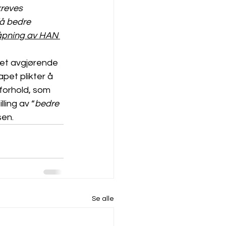
kreves 
få bedre 
 åpning av HAN 
 det avgjørende 
et plikter å 
forhold, som 
ling av “
bedre 
en. 
Se alle