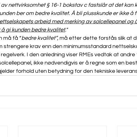
l av nettvirksomhet § 16-1 bokstav c fastslår at det kan 
nden ber om bedre kvalitet. Å bli plusskunde er ikke å 
 nettselskapets arbeid med merking av solcellepanel og
 å gi kunden bedre kvalitet
."
n må få “
bedre kvalitet”
, må etter dette forstås slik at
 strengere krav enn den minimumsstandard nettselskap
e regelverk. I den anledning viser RMEs vedtak at andre 
solcellepanel, ikke nødvendigvis er å regne som en bestil
 gjelder forhold uten betydning for den tekniske leverans