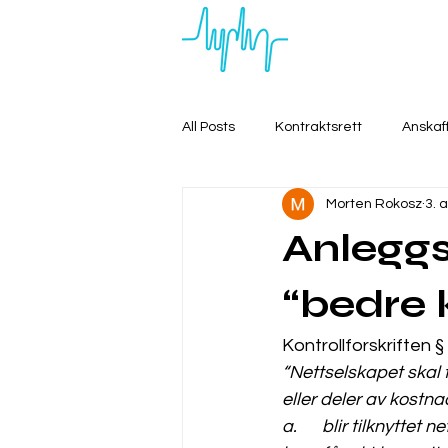
All Posts
Kontraktsrett
Anskaf
Morten Rokosz
3. 
Anleggs
“bedre k
Kontrollforskriften § 
“Nettselskapet skal 
eller deler av kostn
a.	blir tilknyttet n