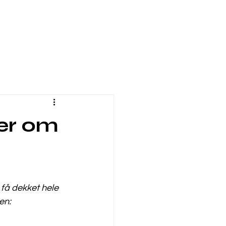
er om
 få dekket hele 
en: