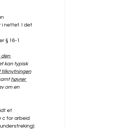
nn 
i nettet. I det 
er § 16-1 
 den 
et kan typisk 
l tilknytningen
samt 
høyrer 
rav om en 
dt et 
 c for arbeid 
understreking): 