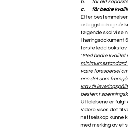
b.	får økt kapasit
c.	får bedre kvalit
Etter bestemmelsens 
anleggsbidrag når k
følgende skal vi se 
I høringsdokument 6/
første ledd bokstav 
"
Med bedre kvalitet 
minimumsstandard net
være forespørsel om
enn det som fremgår a
krav til leveringspåli
bestemt spenningskv
Uttalelsene er fulg
Videre vises det til
nettselskap kunne kr
med merking av et so