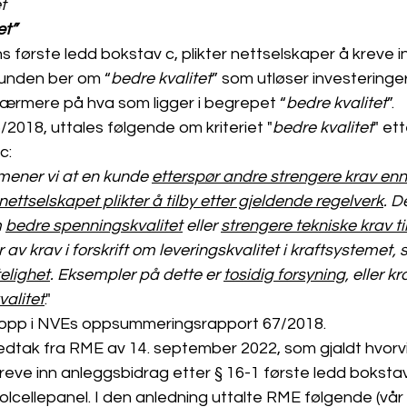
et
et”
første ledd bokstav c, plikter nettselskaper å kreve i
unden ber om “
bedre kvalitet
” som utløser investeringer 
nærmere på hva som ligger i begrepet “
bedre kvalitet
”.  
2018, uttales følgende om kriteriet "
bedre kvalitet
" ett
c: 
mener vi at en kunde 
etterspør andre strengere krav enn
tselskapet plikter å tilby etter gjeldende regelverk
. D
 
bedre spenningskvalitet
 eller 
strengere tekniske krav ti
v krav i forskrift om leveringskvalitet i kraftsystemet, 
telighet
. Eksempler på dette er 
tosidig forsyning
, eller k
alitet
."
t opp i NVEs oppsummeringsrapport 67/2018. 
 vedtak fra RME av 14. september 2022, som gjaldt hvorvi
eve inn anleggsbidrag etter § 16-1 første ledd bokstav
lcellepanel. I den anledning uttalte RME følgende (vår 