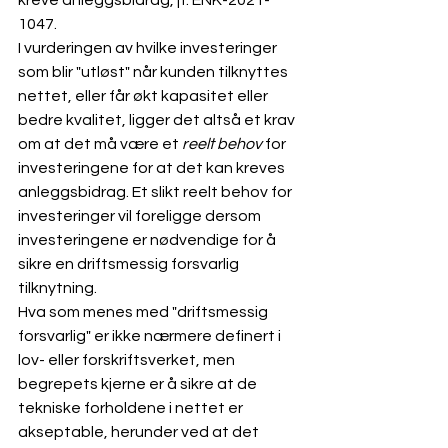
kreve anleggsbidrag, jf. ENK-2021-
1047.
I vurderingen av hvilke investeringer 
som blir "utløst" når kunden tilknyttes 
nettet, eller får økt kapasitet eller 
bedre kvalitet, ligger det altså et krav 
om at det må være et 
reelt behov
 for 
investeringene for at det kan kreves 
anleggsbidrag. Et slikt reelt behov for 
investeringer vil foreligge dersom 
investeringene er nødvendige for å 
sikre en driftsmessig forsvarlig 
tilknytning. 
Hva som menes med "driftsmessig 
forsvarlig" er ikke nærmere definert i 
lov- eller forskriftsverket, men 
begrepets kjerne er å sikre at de 
tekniske forholdene i nettet er 
akseptable, herunder ved at det 