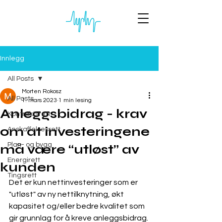
Innlegg
All Posts
Morten Rokosz
All Posts
1. mars 2023
1 min lesing
Anleggsbidrag - krav
Kontraktsrett
om at investeringene
Anskaffelsesrett
Plan- og bygg
må være “utløst” av
Energirett
kunden
Tingsrett
Det er kun nettinvesteringer som er 
"utløst" av ny nettilknytning, økt 
kapasitet og/eller bedre kvalitet som 
gir grunnlag for å kreve anleggsbidrag. 