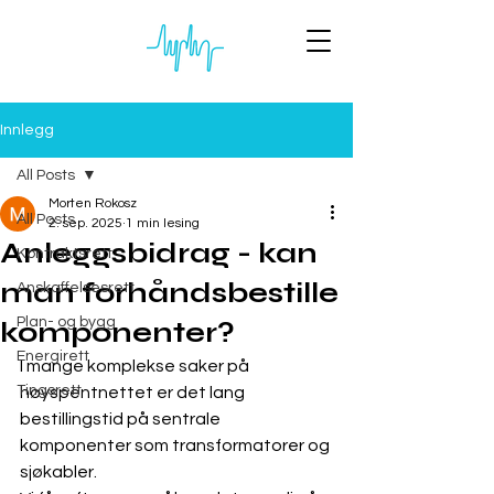
Innlegg
All Posts
Morten Rokosz
All Posts
2. sep. 2025
1 min lesing
Anleggsbidrag - kan
Kontraktsrett
man forhåndsbestille
Anskaffelsesrett
Plan- og bygg
komponenter?
Energirett
I mange komplekse saker på 
Tingsrett
høyspentnettet er det lang 
bestillingstid på sentrale 
komponenter som transformatorer og 
sjøkabler.