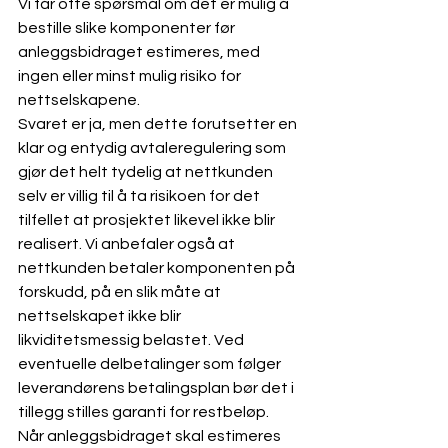
Vi får ofte spørsmål om det er mulig å 
bestille slike komponenter før 
anleggsbidraget estimeres, med 
ingen eller minst mulig risiko for 
nettselskapene.
Svaret er ja, men dette forutsetter en 
klar og entydig avtaleregulering som 
gjør det helt tydelig at nettkunden 
selv er villig til å ta risikoen for det 
tilfellet at prosjektet likevel ikke blir 
realisert. Vi anbefaler også at 
nettkunden betaler komponenten på 
forskudd, på en slik måte at 
nettselskapet ikke blir 
likviditetsmessig belastet. Ved 
eventuelle delbetalinger som følger 
leverandørens betalingsplan bør det i 
tillegg stilles garanti for restbeløp.
Når anleggsbidraget skal estimeres 