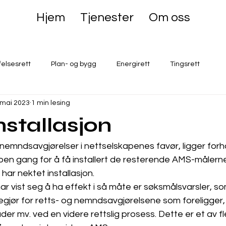
Hjem
Tjenester
Om oss
felsesrett
Plan- og bygg
Energirett
Tingsrett
 mai 2023
1 min lesing
nstallasjon
g nemndsavgjørelser i nettselskapenes favør, ligger for
noen gang for å få installert de resterende AMS-målerne
har nektet installasjon. 
ar vist seg å ha effekt i så måte er søksmålsvarsler, s
degjør for retts- og nemndsavgjørelsene som foreligger
der mv. ved en videre rettslig prosess. Dette er et av fl