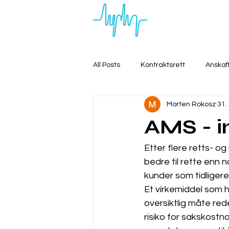
All Posts
Kontraktsrett
Anskaf
Morten Rokosz
31.
AMS - i
Etter flere retts- o
bedre til rette enn 
kunder som tidligere 
Et virkemiddel som h
oversiktlig måte re
risiko for sakskostna