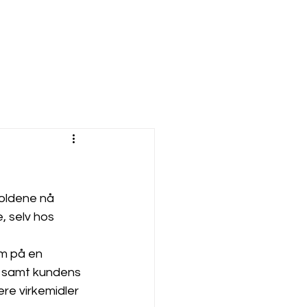
holdene nå 
, selv hos 
om på en 
, samt kundens 
ere virkemidler 