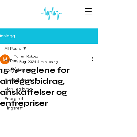
Innlegg
All Posts
Morten Rokosz
All Posts
30. aug. 2024
4 min lesing
15 %-reglene for
Kontraktsrett
anleggsbidrag,
Anskaffelsesrett
Plan- og bygg
anskaffelser og
Energirett
entrepriser
Tingsrett