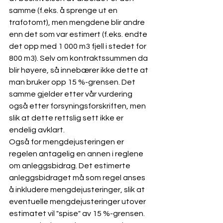
samme (f.eks. å sprenge ut en 
trafotomt), men mengdene blir andre 
enn det som var estimert (f.eks. endte 
det opp med 1 000 m3 fjell i stedet for 
800 m3). Selv om kontraktssummen da 
blir høyere, så innebærer ikke dette at 
man bruker opp 15 %-grensen. Det 
samme gjelder etter vår vurdering 
også etter forsyningsforskriften, men 
slik at dette rettslig sett ikke er 
endelig avklart. 
Også for mengdejusteringen er 
regelen antagelig en annen i reglene 
om anleggsbidrag. Det estimerte 
anleggsbidraget må som regel anses 
å inkludere mengdejusteringer, slik at 
eventuelle mengdejusteringer utover 
estimatet vil "spise" av 15 %-grensen. 