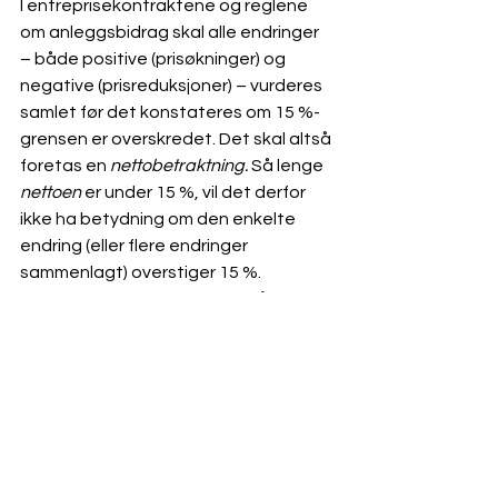
I entreprisekontraktene og reglene 
om anleggsbidrag skal alle endringer 
– både positive (prisøkninger) og 
negative (prisreduksjoner) – vurderes 
samlet før det konstateres om 15 %-
grensen er overskredet. Det skal altså 
foretas en 
nettobetraktning. 
Så lenge 
nettoen
 er under 15 %, vil det derfor 
ikke ha betydning om den enkelte 
endring (eller flere endringer 
sammenlagt) overstiger 15 %. 
Forutsetningen er at det også er 
foretatt negative endringer som 
kompenserer for dette. En eller flere 
endringer som samlet øker prisen med 
20 % innebærer ikke nødvendigvis at 
15 %-grensen er overskredet, så 
lenge det allerede er foretatt en 
endring som reduserer prisen med 