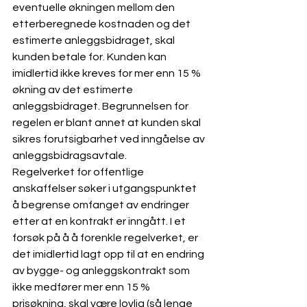
eventuelle økningen mellom den 
etterberegnede kostnaden og det 
estimerte anleggsbidraget, skal 
kunden betale for. Kunden kan 
imidlertid ikke kreves for mer enn 15 % 
økning av det estimerte 
anleggsbidraget. Begrunnelsen for 
regelen er blant annet at kunden skal 
sikres forutsigbarhet ved inngåelse av 
anleggsbidragsavtale.
Regelverket for offentlige 
anskaffelser søker i utgangspunktet 
å begrense omfanget av endringer 
etter at en kontrakt er inngått. I et 
forsøk på å å forenkle regelverket, er 
det imidlertid lagt opp til at en endring 
av bygge- og anleggskontrakt som 
ikke medfører mer enn 15 % 
prisøkning, skal være lovlig (så lenge 