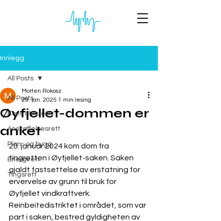
Innlegg
All Posts
Morten Rokosz
All Posts
29. jan. 2025
1 min lesing
Øyfjellet-dommen er
Kontraktsrett
anket
Anskaffelsesrett
Plan- og bygg
20. januar 2024 kom dom fra 
tingretten i Øyfjellet-saken. Saken 
Energirett
gjaldt fastsettelse av erstatning for 
Tingsrett
ervervelse av grunn til bruk for 
Øyfjellet vindkraftverk.
Reinbeitedistriktet i området, som var 
part i saken, bestred gyldigheten av 