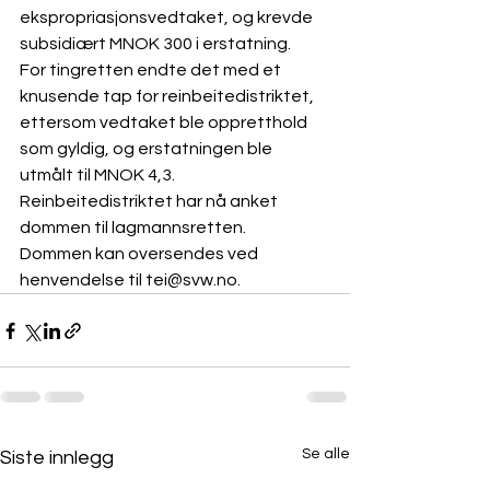
ekspropriasjonsvedtaket, og krevde 
subsidiært MNOK 300 i erstatning.
For tingretten endte det med et 
knusende tap for reinbeitedistriktet, 
ettersom vedtaket ble oppretthold 
som gyldig, og erstatningen ble 
utmålt til MNOK 4,3. 
Reinbeitedistriktet har nå anket 
dommen til lagmannsretten. 
Dommen kan oversendes ved 
henvendelse til tei@svw.no. 
Se alle
Siste innlegg