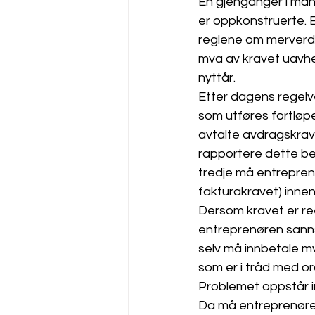
En gjenganger i man
er oppkonstruerte. E
reglene om merverdia
mva av kravet uavhen
nyttår. 
Etter dagens regelv
som utføres fortløp
avtalte avdragskrav
rapportere dette bel
tredje må entrepren
fakturakravet) innen
Dersom kravet er ree
entreprenøren sanns
selv må innbetale mv
som er i tråd med ord
Problemet oppstår im
Da må entreprenøren 