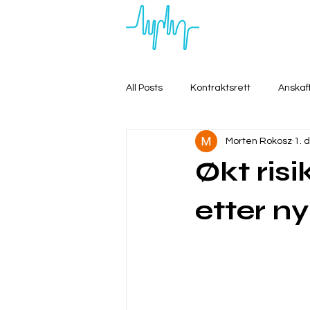
All Posts
Kontraktsrett
Anskaf
Morten Rokosz
1. 
Økt ris
etter ny