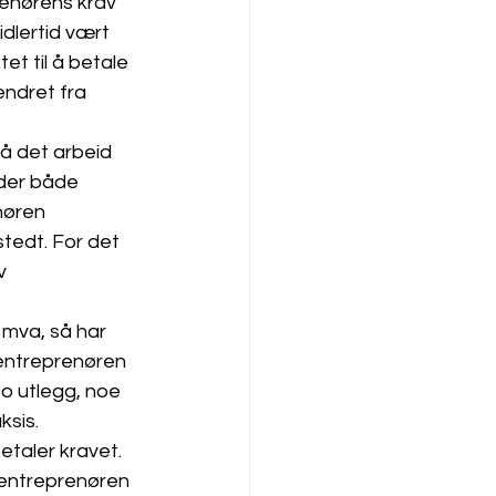
enørens krav 
dlertid vært 
t til å betale 
endret fra 
å det arbeid 
der både 
nøren 
tedt. For det 
v 
 mva, så har 
 entreprenøren 
o utlegg, noe 
ksis. 
taler kravet. 
 entreprenøren 