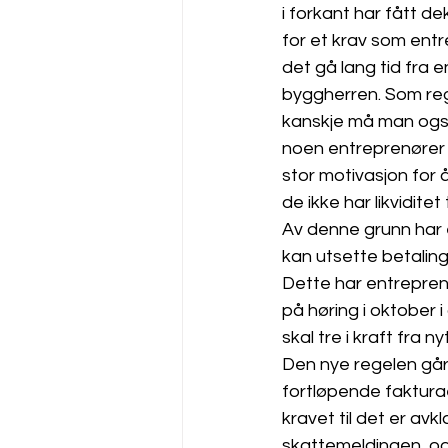
i forkant har fått d
for et krav som entr
det gå lang tid fra e
byggherren. Som rege
kanskje må man også
noen entreprenører u
stor motivasjon for å 
de ikke har likviditet t
Av denne grunn har 
kan utsette betaling
Dette har entrepren
på høring i oktober 
skal tre i kraft fra nyt
Den nye regelen går 
fortløpende faktura
kravet til det er avk
skattemeldingen, og 