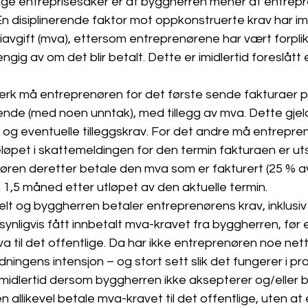
ge entreprisesaker er at byggherren mener at entrepr
n disiplinerende faktor mot oppkonstruerte krav har imi
vgift (mva), ettersom entreprenørene har vært forplikte
gig av om det blir betalt. Dette er imidlertid foreslått 
erk må entreprenøren for det første sende fakturaer p
ende (med noen unntak), med tillegg av mva. Dette gjel
 og eventuelle tilleggskrav. For det andre må entrepre
øpet i skattemeldingen for den termin fakturaen er uts
øren deretter betale den mva som er fakturert (25 % a
 1,5 måned etter utløpet av den aktuelle termin. 
lt og byggherren betaler entreprenørens krav, inklusiv
ynligvis fått innbetalt mva-kravet fra byggherren, før
a til det offentlige. Da har ikke entreprenøren noe nett
ningens intensjon – og stort sett slik det fungerer i pra
idlertid dersom byggherren ikke aksepterer og/eller be
allikevel betale mva-kravet til det offentlige, uten at