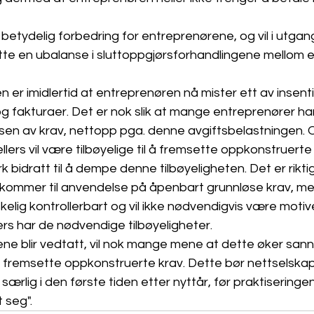
betydelig forbedring for entreprenørene, og vil i utga
ette en ubalanse i sluttoppgjørsforhandlingene mellom 
 er imidlertid at entreprenøren nå mister ett av insenti
og fakturaer. Det er nok slik at mange entreprenører ha
sen av krav, nettopp pga. denne avgiftsbelastningen. O
lers vil være tilbøyelige til å fremsette oppkonstruerte 
bidratt til å dempe denne tilbøyeligheten. Det er riktig
kommer til anvendelse på åpenbart grunnløse krav, men 
kelig kontrollerbart og vil ikke nødvendigvis være motiv
rs har de nødvendige tilbøyeligheter.
ne blir vedtatt, vil nok mange mene at dette øker sann
il fremsette oppkonstruerte krav. Dette bør nettselsk
lig i den første tiden etter nyttår, før praktiseringen
 seg". 