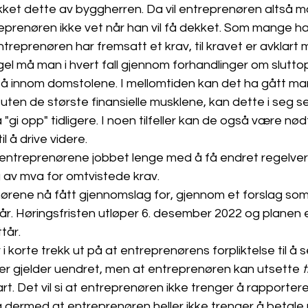
ekket dette av byggherren. Da vil entreprenøren altså m
eprenøren ikke vet når han vil få dekket. Som mange har
ntreprenøren har fremsatt et krav, til kravet er avklart 
l må man i hvert fall gjennom forhandlinger om sluttop
 innom domstolene. I mellomtiden kan det ha gått man
ten de største finansielle musklene, kan dette i seg s
"gi opp" tidligere. I noen tilfeller kan de også være nødt 
il å drive videre. 
entreprenørene jobbet lenge med å få endret regelverke
 av mva for omtvistede krav. 
ørene nå fått gjennomslag for, gjennom et forslag som 
i år. Høringsfristen utløper 6. desember 2022 og planen 
tår. 
i korte trekk ut på at entreprenørens forpliktelse til å 
er gjelder uendret, men at entreprenøren kan utsette 
lart. Det vil si at entreprenøren ikke trenger å rapportere
dermed at entreprenøren heller ikke trenger å betale m