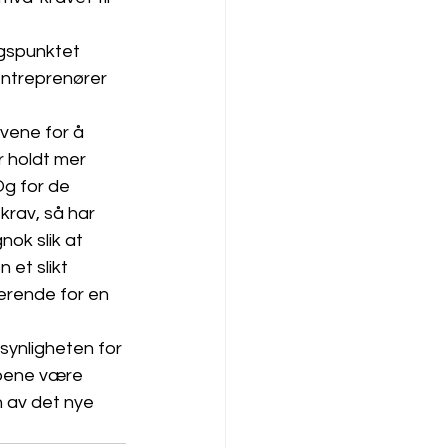
ngspunktet 
entreprenører 
vene for å 
r holdt mer 
g for de 
krav, så har 
nok slik at 
et slikt 
erende for en 
synligheten for 
apene være 
 av det nye 