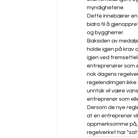
myndighetene. 
Dette innebærer en 
bidra til å gjenoppr
og byggherrer. 
Baksiden av medaljen
holde igjen på krav 
igjen ved fremsettel
entreprenører som el
nok dagens regelverk 
regelendringen ikke 
unntak vil være vans
entreprenør som elle
Dersom de nye regle
at en entreprenør v
oppmerksomme på, sær
regelverket har "satt