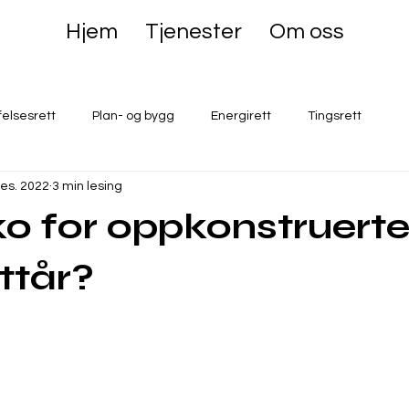
Hjem
Tjenester
Om oss
felsesrett
Plan- og bygg
Energirett
Tingsrett
des. 2022
3 min lesing
iko for oppkonstruert
ttår?