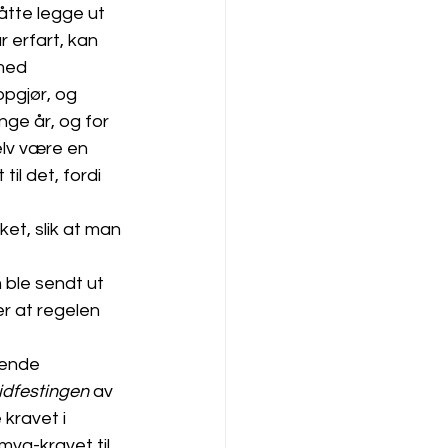
åtte legge ut 
 erfart, kan 
med 
pgjør, og 
ge år, og for 
elv være en 
til det, fordi 
t, slik at man 
ble sendt ut 
er at regelen 
sende 
tidfestingen
 av 
 kravet i 
va-kravet til 