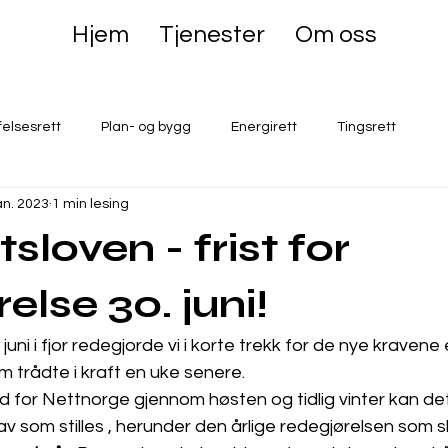
Hjem
Tjenester
Om oss
felsesrett
Plan- og bygg
Energirett
Tingsrett
jan. 2023
1 min lesing
loven - frist for
else 30. juni!
juni i fjor redegjorde vi i korte trekk for de nye kravene 
 trådte i kraft en uke senere.
d for Nettnorge gjennom høsten og tidlig vinter kan det 
av som stilles , herunder den årlige redegjørelsen som s