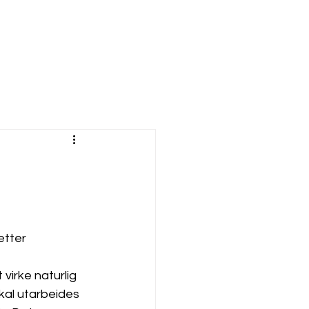
etter 
virke naturlig 
kal utarbeides 