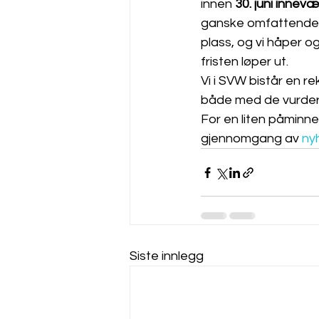
innen 
30. juni innevæ
ganske omfattende a
plass, og vi håper og
fristen løper ut.
Vi i SVW bistår en r
både med de vurder
For en liten påminne
gjennomgang av 
ny
Siste innlegg