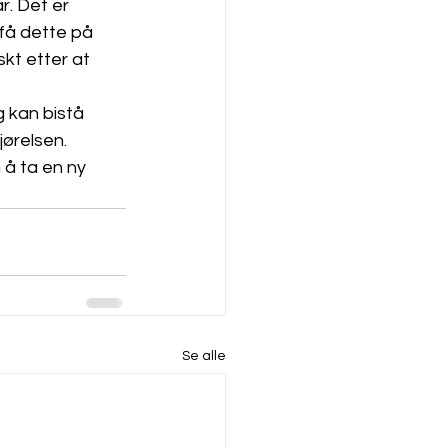
. Det er 
få dette på 
skt etter at 
 kan bistå 
relsen. 
 å ta en ny 
Se alle