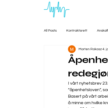
All Posts
Kontraktsrett
Anskaf
Morten Rokosz
4. 
Åpenhets
redegjør
I vårt nyhetsbrev 23. 
“åpenhetsloven”, som
Basert på vårt arbei
å minne om hvilke kr