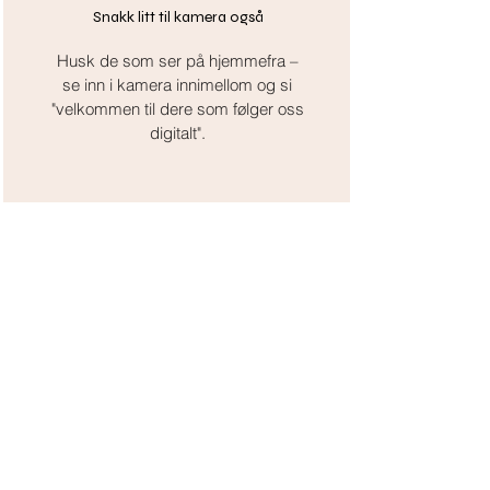
Snakk litt til kamera også
Husk de som ser på hjemmefra –
se inn i kamera innimellom og si
"velkommen til dere som følger oss
digitalt".
Ha en som leder møtet
En person som ønsker velkommen
og forteller hva som skjer, gjør det
lettere for alle å følge med – både i
rommet og på skjerm.