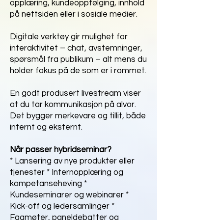
opplæring, kundeoppfølging, innhold
på nettsiden eller i sosiale medier.
Digitale verktøy gir mulighet for
interaktivitet – chat, avstemninger,
spørsmål fra publikum – alt mens du
holder fokus på de som er i rommet.
En godt produsert livestream viser
at du tar kommunikasjon på alvor.
Det bygger merkevare og tillit, både
internt og eksternt.
Når passer hybridseminar?
* Lansering av nye produkter eller
tjenester * Internopplæring og
kompetanseheving *
Kundeseminarer og webinarer *
Kick-off og ledersamlinger *
Fagmøter, paneldebatter og